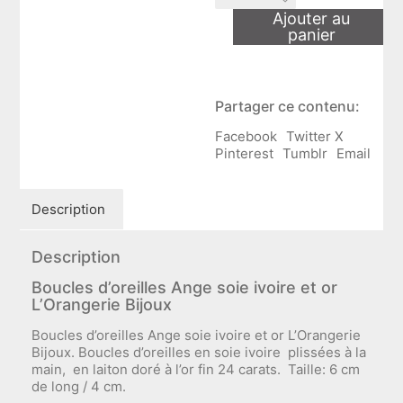
Boucles
Ajouter au
d'oreilles
panier
Ange
soie
ivoire
et
Partager ce contenu:
or
L'Orangerie
Facebook
Twitter X
Bijoux
Pinterest
Tumblr
Email
Description
Description
Boucles d’oreilles Ange soie ivoire et or
L’Orangerie Bijoux
Boucles d’oreilles Ange soie ivoire et or L’Orangerie
Bijoux. Boucles d’oreilles en soie ivoire plissées à la
main, en laiton doré à l’or fin 24 carats. Taille: 6 cm
de long / 4 cm.