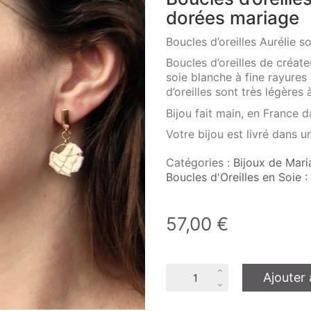
dorées mariage
Boucles d’oreilles Aurélie 
Boucles d’oreilles de créate
soie blanche à fine rayures
d’oreilles sont très légères 
Bijou fait main, en France da
Votre bijou est livré dans 
Catégories :
Bijoux de Mari
Boucles d'Oreilles en Soie 
57,00
€
quantité
Ajouter 
de
Boucles
d'oreilles