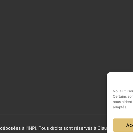
Nous utiliso
Certains son
nous aident
adaptés.
Ac
éposées à l'INPI. Tous droits sont réservés à Claudine Bayar