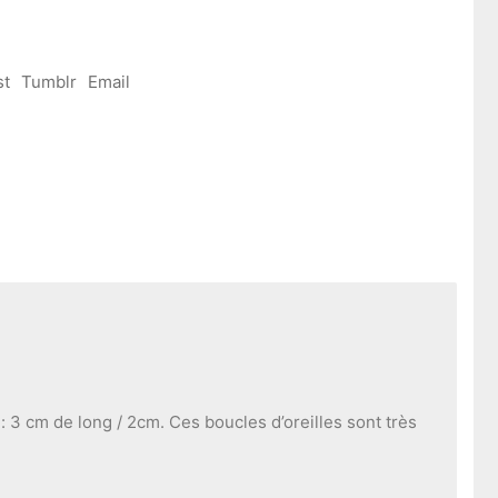
st
Tumblr
Email
e: 3 cm de long / 2cm. Ces boucles d’oreilles sont très