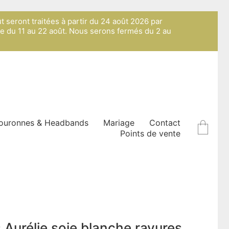
ût seront traitées à partir du 24 août 2026 par
ue du 11 au 22 août. Nous serons fermés du 2 au
ouronnes & Headbands
Mariage
Contact
Points de vente
s Aurélie soie blanche rayures