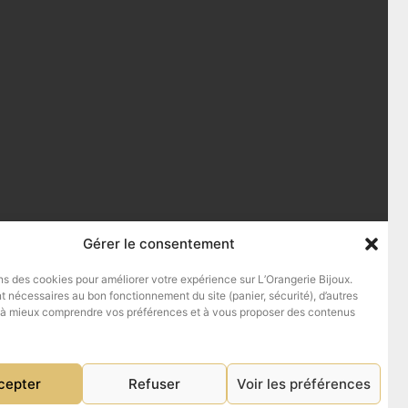
Gérer le consentement
ns des cookies pour améliorer votre expérience sur L’Orangerie Bijoux.
t nécessaires au bon fonctionnement du site (panier, sécurité), d’autres
 à mieux comprendre vos préférences et à vous proposer des contenus
cepter
Refuser
Voir les préférences
Facebook
Instagram
d © 2011-2026