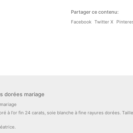
Aurélie
soie
Partager ce contenu:
blanche
rayures
Facebook
Twitter X
Pintere
dorées
mariage
res dorées mariage
 mariage
ré à l’or fin 24 carats, soie blanche à fine rayures dorées. Taill
éatrice.