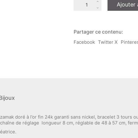
quantité
Ajouter 
de
Bracelet
soie
Ludmila
modulable
Partager ce contenu:
L'Orangerie
Bijoux
Facebook
Twitter X
Pintere
Bijoux
amak doré à l’or fin 24k garanti sans nickel, bracelet 3 tours ou
g, chaîne de réglage longueur 8 cm, réglable de 48 à 57 cm, fer
éatrice.