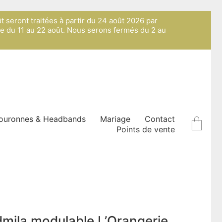
ût seront traitées à partir du 24 août 2026 par
ue du 11 au 22 août. Nous serons fermés du 2 au
ouronnes & Headbands
Mariage
Contact
Points de vente
dmila modulable L’Orangerie