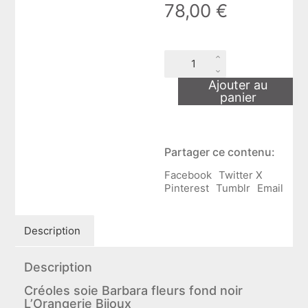
78,00
€
quantité
de
Créoles
Ajouter au
soie
panier
Barbara
fleurs
fond
noir
Partager ce contenu:
L'Orangerie
Bijoux
Facebook
Twitter X
Pinterest
Tumblr
Email
Description
Description
Créoles soie Barbara fleurs fond noir
L’Orangerie Bijoux