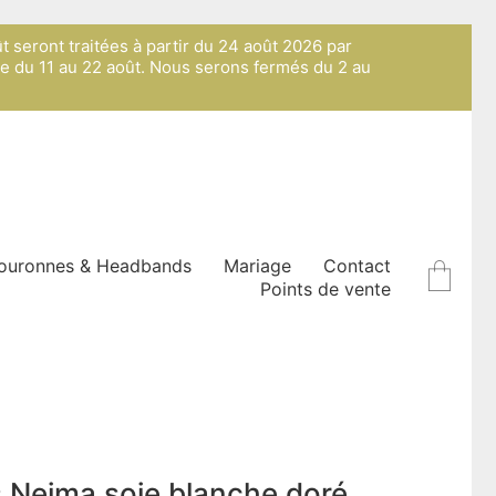
ût seront traitées à partir du 24 août 2026 par
ue du 11 au 22 août. Nous serons fermés du 2 au
ouronnes & Headbands
Mariage
Contact
Points de vente
es Nejma soie blanche doré