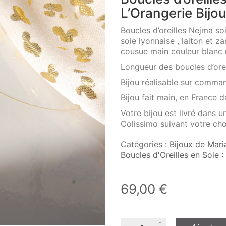
L’Orangerie Bijo
Boucles d’oreilles Nejma so
soie lyonnaise , laiton et za
cousue main couleur blanc n
Longueur des boucles d’orei
Bijou réalisable sur comma
Bijou fait main, en France da
Votre bijou est livré dans 
Colissimo suivant votre cho
Catégories :
Bijoux de Mari
Boucles d'Oreilles en Soie 
69,00
€
quantité