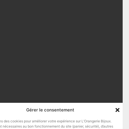
Gérer le consentement
ns des cookies pour améliorer votre expérience sur L’Orangerie Bijoux.
t nécessaires au bon fonctionnement du site (panier, sécurité), d’autres