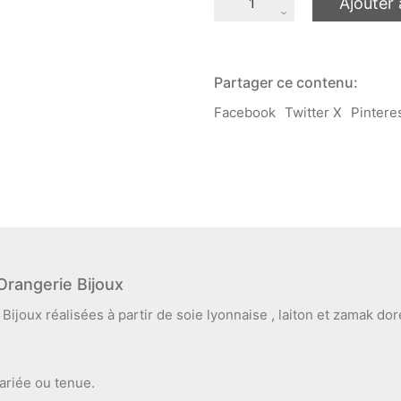
Ajouter 
de
Boucles
d'oreilles
Nejma
soie
Partager ce contenu:
blanche
doré
Facebook
Twitter X
Pintere
L'Orangerie
Bijoux
Orangerie Bijoux
ijoux réalisées à partir de soie lyonnaise , laiton et zamak doré
ariée ou tenue.