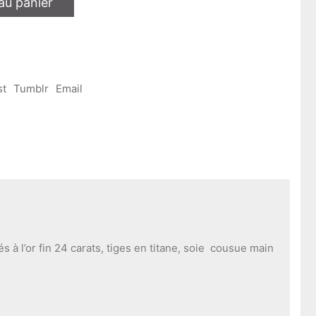
au panier
st
Tumblr
Email
s à l’or fin 24 carats, tiges en titane, soie cousue main