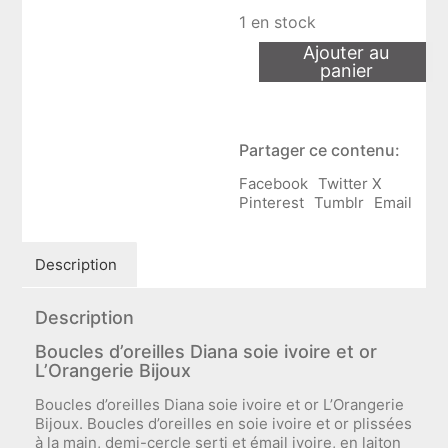
1 en stock
quantité
Ajouter au
de
panier
Boucles
d'oreilles
Diana
soie
Partager ce contenu:
ivoire
et
Facebook
Twitter X
or
Pinterest
Tumblr
Email
L'Orangerie
Bijoux
Description
Description
Boucles d’oreilles Diana soie ivoire et or
L’Orangerie Bijoux
Boucles d’oreilles Diana soie ivoire et or L’Orangerie
Bijoux. Boucles d’oreilles en soie ivoire et or plissées
à la main, demi-cercle serti et émail ivoire, en laiton