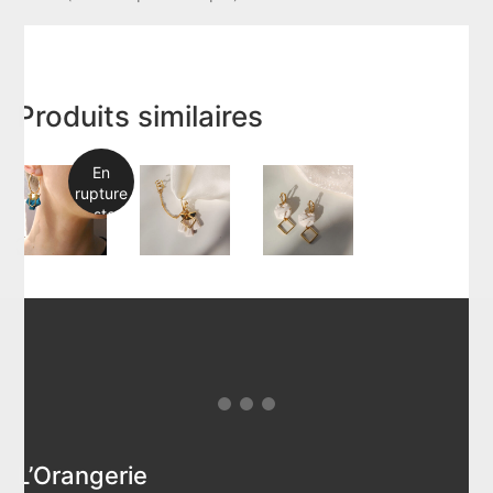
Produits similaires
En
rupture
de stock
L’Orangerie